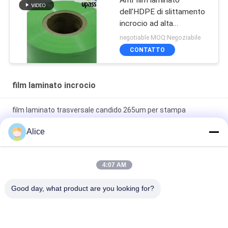
Anti film laminato
dell'HDPE di slittamento
incrocio ad alta
resistenza per le
negotiable MOQ:Negoziabile
membrane impermeabili
CONTATTO
film laminato incrocio
film laminato trasversale candido 265um per stampa
dell'etichetta
Alice
Stampando il film plastico dell'HDPE laminato incrocio
dell'etichetta ignifugo
4:07 AM
film protettivo del polietilene di resistenza allo strappo 260um
Good day, what product are you looking for?
di 0.26mm
Categorie popolari
Tutti