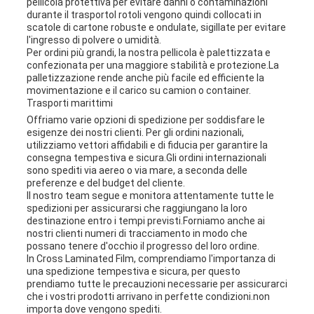
pellicola protettiva per evitare danni o contaminazioni
durante il trasportoI rotoli vengono quindi collocati in
scatole di cartone robuste e ondulate, sigillate per evitare
l'ingresso di polvere o umidità.
Per ordini più grandi, la nostra pellicola è palettizzata e
confezionata per una maggiore stabilità e protezione.La
palletizzazione rende anche più facile ed efficiente la
movimentazione e il carico su camion o container.
Trasporti marittimi
Offriamo varie opzioni di spedizione per soddisfare le
esigenze dei nostri clienti. Per gli ordini nazionali,
utilizziamo vettori affidabili e di fiducia per garantire la
consegna tempestiva e sicura.Gli ordini internazionali
sono spediti via aereo o via mare, a seconda delle
preferenze e del budget del cliente.
Il nostro team segue e monitora attentamente tutte le
spedizioni per assicurarsi che raggiungano la loro
destinazione entro i tempi previsti.Forniamo anche ai
nostri clienti numeri di tracciamento in modo che
possano tenere d'occhio il progresso del loro ordine.
In Cross Laminated Film, comprendiamo l'importanza di
una spedizione tempestiva e sicura, per questo
prendiamo tutte le precauzioni necessarie per assicurarci
che i vostri prodotti arrivano in perfette condizioni.non
importa dove vengono spediti.