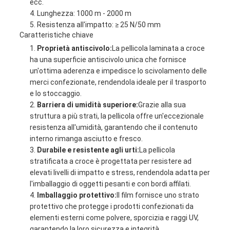
ecc.
NORME
Lunghezza: 1000 m - 2000 m
Resistenza all'impatto: ≥ 25 N/50 mm
SULLA
Caratteristiche chiave
Proprietà antiscivolo:
La pellicola laminata a croce
PRIVACY
ha una superficie antiscivolo unica che fornisce
un'ottima aderenza e impedisce lo scivolamento delle
merci confezionate, rendendola ideale per il trasporto
e lo stoccaggio.
Barriera di umidità superiore:
Grazie alla sua
struttura a più strati, la pellicola offre un'eccezionale
resistenza all'umidità, garantendo che il contenuto
interno rimanga asciutto e fresco.
Durabile e resistente agli urti:
La pellicola
stratificata a croce è progettata per resistere ad
elevati livelli di impatto e stress, rendendola adatta per
l'imballaggio di oggetti pesanti e con bordi affilati.
Imballaggio protettivo:
Il film fornisce uno strato
protettivo che protegge i prodotti confezionati da
elementi esterni come polvere, sporcizia e raggi UV,
garantendo la loro sicurezza e integrità.