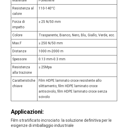
Materiale
Polietilene
Resistenza al
110-140°C
calore
Forza di
≥ 25 N/50 mm
impatto
Colore
Trasparente, Bianco, Nero, Blu, Giallo, Verde, ecc.
Max.F
≥ 250 N/50 mm
Distanze
1000 m-2000 m
Spessore
0.13 mm-0.3 mm
Resistenza
≥ 25Mpa
alla trazione
Caratteristiche
Film HDPE laminato croce resistente allo
chiave
slittamento, film HDPE laminato croce
antiscivolo, film HDPE laminato croce senza
scivolo
Applicazioni:
Film stratificato incrociato: la soluzione definitiva per le
esigenze di imballaggio industriale