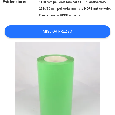
SU
Evidenziare:
,
1100 mm pellicola laminata HDPE antiscivolo
,
25 N/50 mm pellicola laminata HDPE antiscivolo
DI
Film laminato HDPE antiscivolo
NOI
MIGLIOR PREZZO
VISITA
ALLA
FABBRICA
CONTROLLO
QUALITÀ