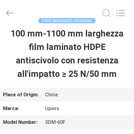
2026
Upass
Material
Technology
Film laminato incrocio
(Shanghai)
Co.,Ltd..
100 mm-1100 mm larghezza
CASA
All
Rights
film laminato HDPE
Reserved.
PRODOTTI
antiscivolo con resistenza
all'impatto ≥ 25 N/50 mm
VIDEO
Place of Origin:
China
SPETTACOLO
Marca:
Upass
VR
Model Number:
SDM-60F