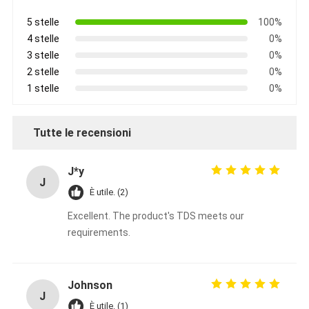
5 stelle
100%
4 stelle
0%
3 stelle
0%
2 stelle
0%
1 stelle
0%
Tutte le recensioni
J*y
J
È utile. (2)
Excellent. The product's TDS meets our
requirements.
Johnson
J
È utile. (1)