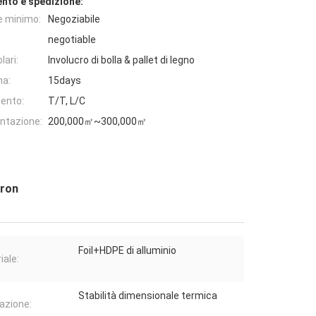
nto e spedizione:
e minimo:
Negoziabile
negotiable
lari:
Involucro di bolla & pallet di legno
na:
15days
ento:
T/T, L/C
entazione:
200,000㎡~300,000㎡
cron
Foil+HDPE di alluminio
iale:
Stabilità dimensionale termica
azione: