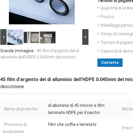
Termini di pagame
Quantità di ordin
Prezzo:
Imballaggi partico
Tempi di conseg
Termini di pagam
Grande immagine :
45 film d'argento del di
Capacità di alim
alluminio dell'HDPE 0.045mm del micron
Contatto
45 film d'argento del di alluminio dell'HDPE 0.045mm del mi
descrizione
di alluminio di 45 micron e film
Nome di prodotto:
Mater
laminato HDPE per il nastro
Processo di
Film che soffia e laminato
Prest
produzione: