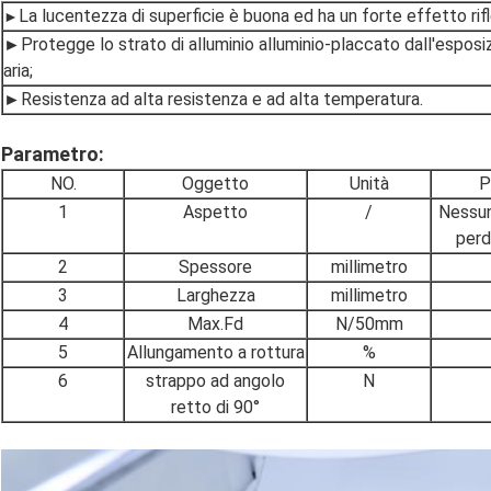
La lucentezza di superficie è buona ed ha un forte effetto rif
►
►Protegge lo strato di alluminio alluminio-placcato dall'espos
aria;
►Resistenza ad alta resistenza e ad alta temperatura.
Parametro:
NO.
Oggetto
Unità
P
1
Aspetto
/
Nessun
perd
2
Spessore
millimetro
3
Larghezza
millimetro
4
Max.Fd
N/50mm
5
Allungamento a rottura
%
6
strappo ad angolo
N
retto di 90°