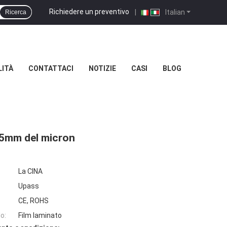
Richiedere un preventivo
|
Italian
Ricerca
LITÀ
CONTATTACI
NOTIZIE
CASI
BLOG
045mm del micron
La CINA
Upass
CE, ROHS
o:
Film laminato