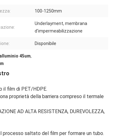
ezza:
100-1250mm
Underlayment, membrana
cazione:
d'impermeabilizzazione
ione:
Disponibile
i alluminio 45um
,
mm
stro
to il film di PET/HDPE.
uona proprietà della barriera compreso il termale
AZIONE AD ALTA RESISTENZA, DUREVOLEZZA,
il processo saltato del film per formare un tubo.