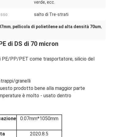
verde, ecc.
sso:
salto di Tre-strati
0.07mm
,
pellicola di polietilene ad alta densità 70um
,
PE di DS di 70 micron
m di PE/PP/PET come trasportatore, silicio del
trappi/granelli
i questo prodotto bene alla maggior parte
temperature è molto - usato dentro
cazione
0.07mm*1050mm
ta
2020.8.5