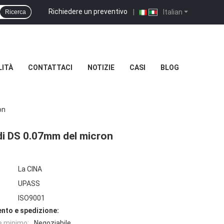
Richiedere un preventivo
|
Italian
Ricerca
LITÀ
CONTATTACI
NOTIZIE
CASI
BLOG
on
a di DS 0.07mm del micron
La CINA
UPASS
ISO9001
nto e spedizione:
e minimo:
Negoziabile