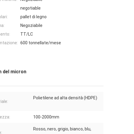
negotiable
lari:
pallet di legno
na:
Negoziabile
ento:
TT/LC
entazione:
600 tonnellate/mese
mm del micron
Polietilene ad alta densità (HDPE)
iale:
ezza:
100-2000mm
Rosso, nero, grigio, bianco, blu,
e: