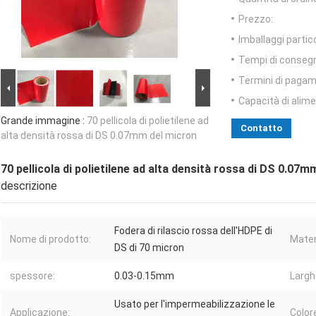
Prezzo:
Imballaggi partico
Tempi di conseg
Termini di pagam
Capacità di alim
Grande immagine :
70 pellicola di polietilene ad
Contatto
alta densità rossa di DS 0.07mm del micron
70 pellicola di polietilene ad alta densità rossa di DS 0.07
descrizione
Fodera di rilascio rossa dell'HDPE di
Nome di prodotto:
Mater
DS di 70 micron
spessore:
0.03-0.15mm
Largh
Usato per l'impermeabilizzazione le
Applicazione:
Color