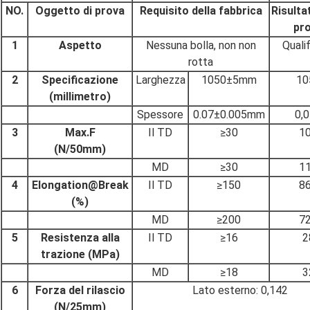
NO.
Oggetto di prova
Requisito della fabbrica
Risulta
pr
1
Aspetto
Nessuna bolla, non non
Quali
rotta
2
Specificazione
Larghezza
1050±5mm
10
(millimetro)
Spessore
0.07±0.005mm
0,
3
Max.F
Il TD
≥30
1
(N/50mm)
MD
≥30
1
4
Elongation@Break
Il TD
≥150
8
(%)
MD
≥200
7
5
Resistenza alla
Il TD
≥16
2
trazione (MPa)
MD
≥18
3
6
Forza del rilascio
Lato esterno: 0,142
(N/25mm)