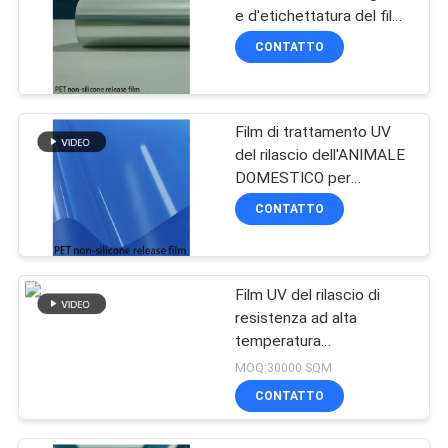
e d'etichettatura del film
del rilascio del silicone
CONTATTO
non di applicazione
Film di trattamento UV
del rilascio dell'ANIMALE
DOMESTICO per
l'applicazione legante e
CONTATTO
d'etichettatura
Film UV del rilascio di
resistenza ad alta
temperatura
impermeabile di
MOQ:30000 SQM
applicazione
CONTATTO