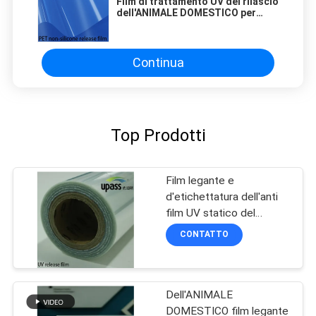
Film di trattamento UV del rilascio
dell'ANIMALE DOMESTICO per
l'applicazione legante e
d'etichettatura
Continua
Top Prodotti
Film legante e
d'etichettatura dell'anti
film UV statico del
rilascio dell'ANIMALE
CONTATTO
DOMESTICO di
applicazione
Dell'ANIMALE
DOMESTICO film legante