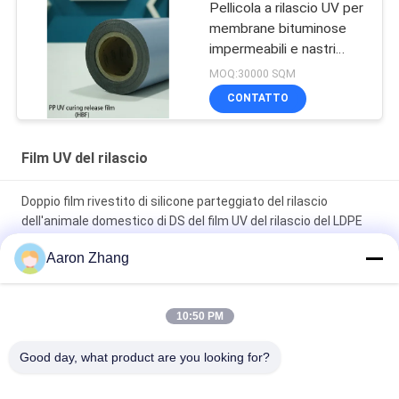
Pellicola a rilascio UV per
membrane bituminose
impermeabili e nastri
autoadesivi
MOQ:30000 SQM
CONTATTO
Film UV del rilascio
Doppio film rivestito di silicone parteggiato del rilascio
dell'animale domestico di DS del film UV del rilascio del LDPE
dell'HDPE
Aaron Zhang
I pp di trattamento UV liberano il film per legare e l'applicazione
impermeabile
10:50 PM
Film di trattamento UV del rilascio dell'HDPE per l'applicazione
Good day, what product are you looking for?
legante e d'etichettatura