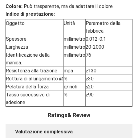
NORME
Colore:
Può trasparente, ma da adattare il colore.
Indice di prestazione:
SULLA
Oggetto
Unità
Parametro della
fabbrica
PRIVACY
Spessore
millimetro
0.012-0.1
Larghezza
millimetro
20-2000
Identificazione della
millimetro
76
manica.
Resistenza alla trazione
mpa
≥130
Rottura di allungamento @
%
≥30
Pelatura della forza
g/inch
≤20
Tasso successivo di
%
≥90
adesione
Ratings& Review
Valutazione complessiva