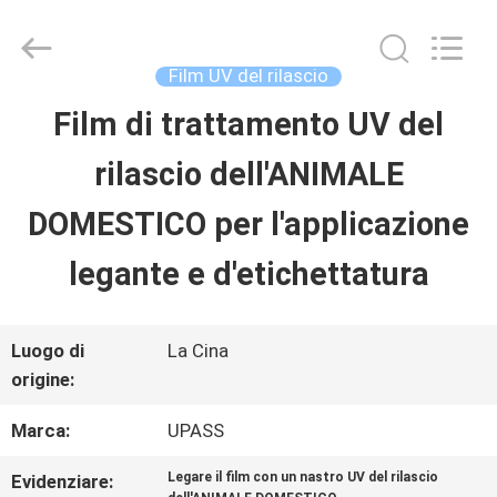
2026
Upass
Material
Technology
Film UV del rilascio
(Shanghai)
Co.,Ltd..
Film di trattamento UV del
CASA
All
Rights
rilascio dell'ANIMALE
Reserved.
PRODOTTI
DOMESTICO per l'applicazione
legante e d'etichettatura
VIDEO
Luogo di
La Cina
SPETTACOLO
origine:
VR
Marca:
UPASS
Legare il film con un nastro UV del rilascio
Evidenziare: