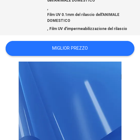
SU
dell'ANIMALE DOMESTICO
,
DI
Film UV 0.1mm del rilascio dell'ANIMALE
DOMESTICO
,
NOI
Film UV d'impermeabilizzazione del rilascio
MIGLIOR PREZZO
VISITA
ALLA
FABBRICA
CONTROLLO
QUALITÀ