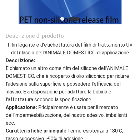
CONTATTACI
NOTIZIE
Descrizione di prodotto
Film legante e d'etichettatura del film di trattamento UV
CASI
del rilascio dell'ANIMALE DOMESTICO di applicazione
Descrizione:
È chiamato un altro come film del silicone dell'ANIMALE
BLOG
DOMESTICO, che è ricoperto di olio siliconico per ridurre
l'adesione sulla superficie e possedere l'efficacia del
rilascio. È a disposizione per adattare la bobina e
MAPPA
l'affettatura secondo la specificazione
Applicazione:
Pricipalmente è usata per il mercato
DEL
dell'impermeabilizzazione, del nastro adesivo, imballanti
SITO
ecc.
Caratteristiche principali:
Termoresistenza a 180℃,
tasso successivo ≥90% di adesione