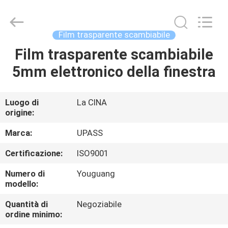
Upass
Material
Technology
(Shanghai)
Co.,Ltd..
Film trasparente scambiabile
All
Rights
Film trasparente scambiabile
CASA
Reserved.
5mm elettronico della finestra
PRODOTTI
Luogo di
La CINA
origine:
VIDEO
Marca:
UPASS
SPETTACOLO
Certificazione:
ISO9001
VR
Numero di
Youguang
modello:
SU
Quantità di
Negoziabile
ordine minimo:
DI