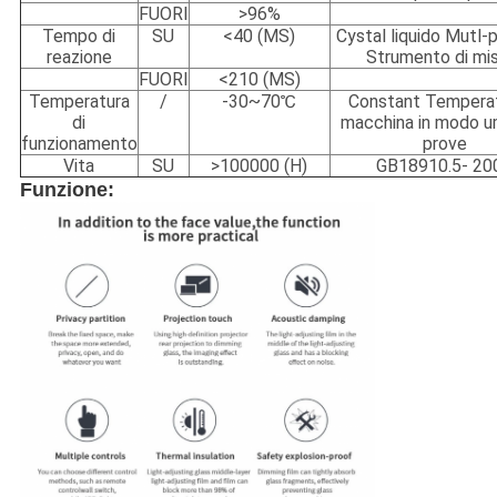
FUORI
>96%
Tempo di
SU
<40 (MS)
Cystal liquido Mutl-p
reazione
Strumento di mi
FUORI
<210 (MS)
Temperatura
/
-30~70℃
Constant Tempera
di
macchina in modo u
funzionamento
prove
Vita
SU
>100000 (H)
GB18910.5- 20
Funzione: