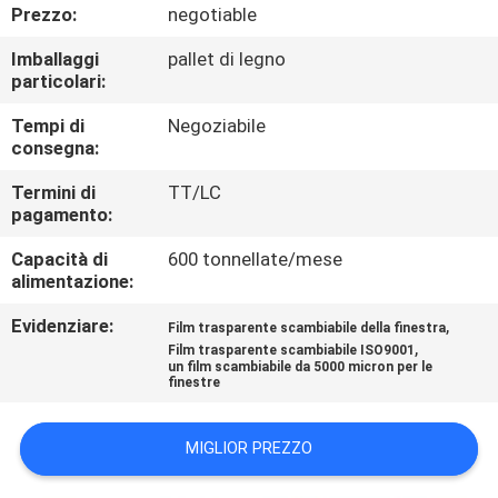
NOI
Prezzo:
negotiable
Imballaggi
pallet di legno
VISITA
particolari:
ALLA
Tempi di
Negoziabile
consegna:
FABBRICA
Termini di
TT/LC
pagamento:
CONTROLLO
Capacità di
600 tonnellate/mese
QUALITÀ
alimentazione:
Evidenziare:
,
Film trasparente scambiabile della finestra
CONTATTACI
,
Film trasparente scambiabile ISO9001
un film scambiabile da 5000 micron per le
finestre
NOTIZIE
MIGLIOR PREZZO
CASI