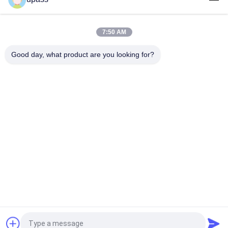
Film Switchble di PDLC che tinge la fabbrica astuta del film
della finestra
7:50 AM
Film trasparente scambiabile astuto autoadesivo per l'ufficio
Good day, what product are you looking for?
Categorie popolari
Tutti
Film Laminato 
Film UV Del Rilascio
Incrocio
Fodera Di Rilascio 
Film Di MOPP
Rivestita Di Silicone
Film Termico Del 
Involucro Della Balla 
Rilascio
Del Cotone
Film Metallizzato 
Film Laminato PE
Dell'animale 
Domestico
Richiedi un preventivo