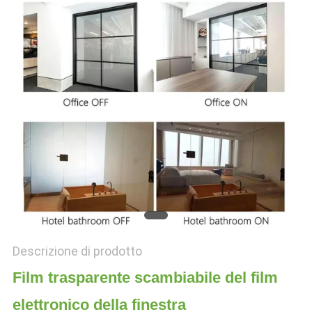
BLOG
MAPPA
DEL
SITO
NORME
SULLA
PRIVACY
Descrizione di prodotto
Film trasparente scambiabile del film
elettronico della finestra