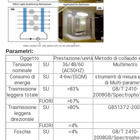
Parametri:
Oggetto
Prestazione/unità
Metodo di collaudo 
Tensione
SU
36/48/60
Multimetro
nominale
(AC50HZ)
Consumo di
SU
4-6w/(SQM)
strumenti di misura e
energia
di Multi-parame
Trasmissione
SU
>83%
GB/T 2410-
leggera totale
2008GB/Spectropho
FUORI
>67%
Trasmissione
SU
>80%
GB5137.2-200
leggera
direzionale
FUORI
<4%
Foschia
SU
<4%
GB/T 2410-
2008GB/Spectroph